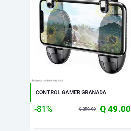
CONTROL GAMER GRANADA
-81%
Q 49.00
Q 259.00