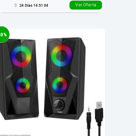
Ver Oferta
24 Días 14:51:03
80%