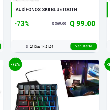
AUDÍFONOS SK8 BLUETOOTH
-73%
Q 99.00
Q 369.00
Ver Oferta
24 Días 14:51:03
-72%
-