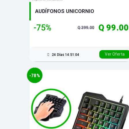
AUDÍFONOS UNICORNIO
-75%
Q 99.00
Q 399.00
Ver Oferta
24 Días 14:51:03
-78%