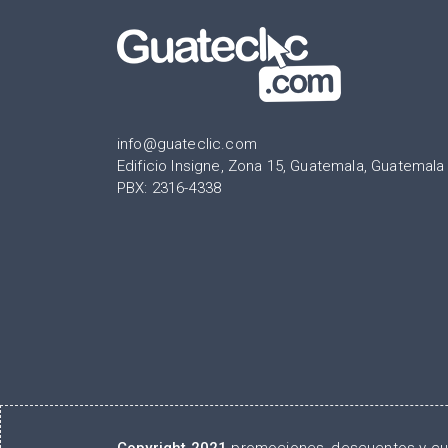
info@guateclic.com
Edificio Insigne, Zona 15, Guatemala, Guatemala
PBX: 2316-4338
Copyright 2021
promociones, descuentos y c