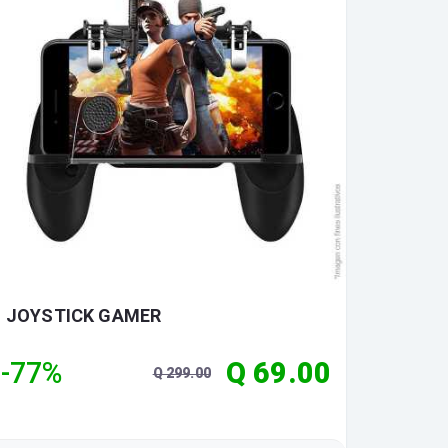
JOYSTICK GAMER
-77%
Q 69.00
Q 299.00