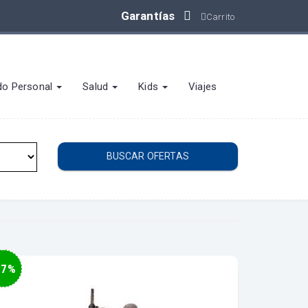
Garantías
Carrito
do Personal
Salud
Kids
Viajes
BUSCAR OFERTAS
77%