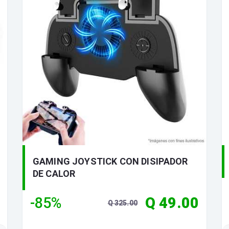
GAMING JOYSTICK CON DISIPADOR
DE CALOR
-85%
Q 49.00
Q 325.00