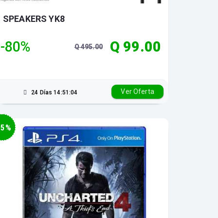
SPEAKERS YK8
-80%
Q 99.00
Q 495.00
Ver Oferta
24 Días 14:51:03
35%