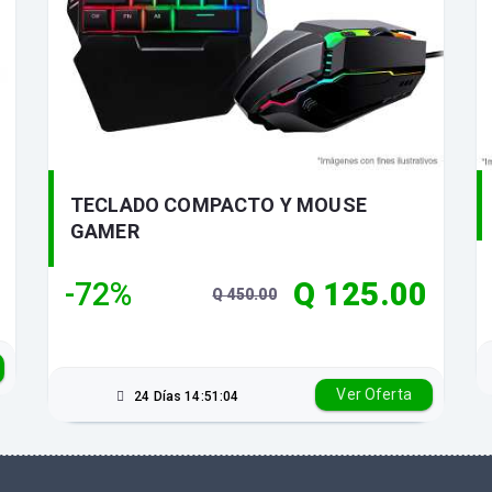
TECLADO COMPACTO Y MOUSE
GAMER
-72%
Q 125.00
Q 450.00
Ver Oferta
24 Días 14:51:03