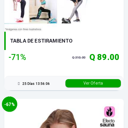
TABLA DE ESTIRAMIENTO
-71%
Q 89.00
Q 310.00
Ver Oferta
25 Días 13:56:05
-67%