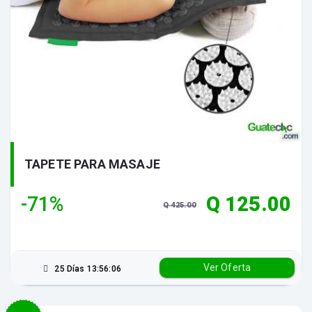
TAPETE PARA MASAJE
-71%
Q 125.00
Q 425.00
Ver Oferta
25 Días 13:56:05