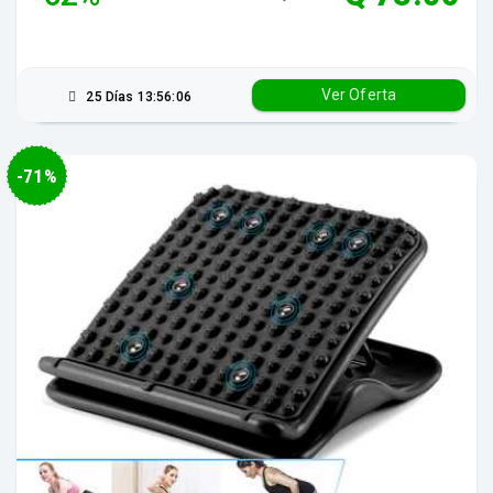
Ver Oferta
25 Días 13:56:05
-71%