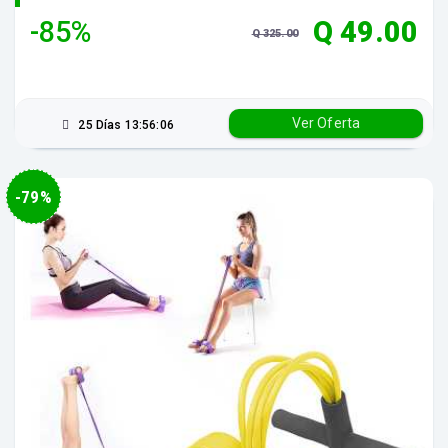
-85%
Q 49.00
Q 325.00
Ver Oferta
25 Días 13:56:05
-79%