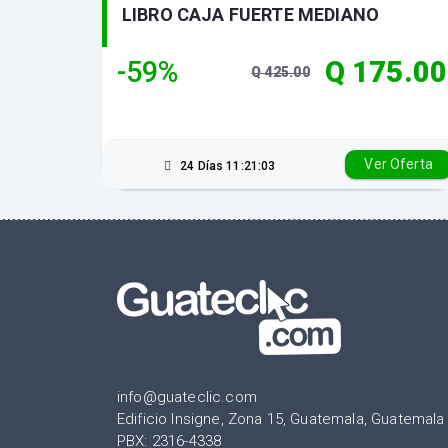
LIBRO CAJA FUERTE MEDIANO
-59%
Q 175.00
Q 425.00
Ver Oferta
24 Días 11:21:02
info@guateclic.com
Edificio Insigne, Zona 15, Guatemala, Guatemala
PBX: 2316-4338