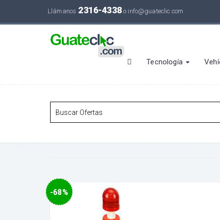
2316-4338
Llámanos
o
info@guateclic.com
Tecnología
Vehí
-68%