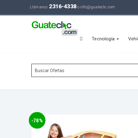
2316-4338
Llámanos
o
info@guateclic.com
Tecnología
Vehí
-78%